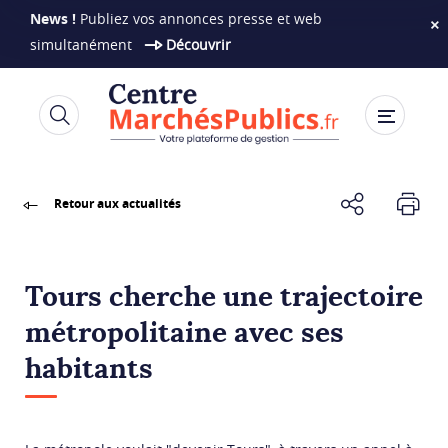
News !
Publiez vos annonces presse et web
×
simultanément
Découvrir
Aller
au
contenu
principal
Retour aux actualités
Tours cherche une trajectoire
métropolitaine avec ses
habitants